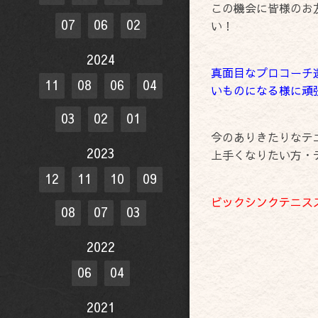
この機会に皆様のお
07
06
02
い！
2024
真面目なプロコーチ
11
08
06
04
いものになる様に頑
03
02
01
今のありきたりなテ
2023
上手くなりたい方・
12
11
10
09
ビックシンクテニス
08
07
03
2022
06
04
2021