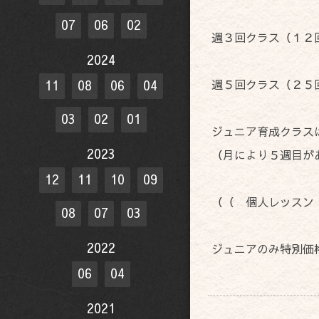
07
06
02
週３回クラス（１
2024
週５回クラス（２５
11
08
06
04
03
02
01
ジュニア育成クラス
2023
（月により５週目が
12
11
10
09
（（ 個人レッスン
08
07
03
2022
ジュニアのみ特別価
06
04
2021