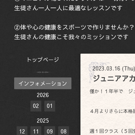
生徒さん一人一人に最適なレッスンです
②体や心の健康をスポーツで作りませんか？
生徒さんの健康こそ我々のミッションです
トップページ
2023.03.16 (Thu
ジュニアア
インフォメーション
僅か！１年半で ジ
2026
02
01
４月よりさらに本格
2025
週１回クラス（５
12
11
09
08